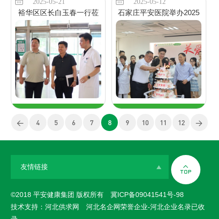


2025-05-21
2025-05-12
第三名。“学指南”活动




2025-05-28
2025-05-26
裕华区区长白玉春一行莅
石家庄平安医院举办2025


河北平安健康集团“学指
喜报：河北平安健康集团
作为集团2025年度重点
临石家庄平安医院调研座
年度国际护士节庆祝表彰
南”竞赛火热进行中
荣获“河北省著名品牌”称
专项工作之一，内科系
谈
大会
继5月8日急性冠状动脉
5月23日至25日，2025
号
统的三轮竞赛充分彰显
综合征专场之后，5月
年河北省首届商标品牌
了各单位学习成果。下
24日，河北平安健康集
发展大会暨品牌产品博
阶段，集团医务部将针
团“学指南”竞赛第二场
览会在石家庄举行。河
对竞赛过程中展现的薄
心力衰竭专场活动在石
北平安健康集团受邀出
弱环节，组织开展专项
<
4
5
6
7
8
9
10
11
12
>
家庄平安医院第一会议
席，并荣获“河北省著名




2025-05-21
2025-05-12
强化学习。


裕华区区长白玉春一行莅
石家庄平安医院举办
室隆重举行……
品牌”称号……
临石家庄平安医院调研座
2025年度国际护士节庆
友情链接

白玉春区长与牛璘灿董
共品美味蛋糕，铭记初
谈
祝表彰大会
事长就行业发展中的痛
心使命。石家庄平安医
©2018 平安健康集团 版权所有
冀ICP备09041541号-98
点与难点问题进行了深
院两院区以“关爱护士，
技术支持：
河北供求网
河北名企网荣誉企业-
河北企业名录
已收
入交流，并对平安医院
守护健康”为主题的国际
录